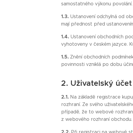
samostatného výkonu povolání.
1.3.
Ustanovení odchylná od obc
mají přednost před ustanovení
1.4.
Ustanovení obchodních podm
vyhotoveny v českém jazyce. Ku
1.5.
Znění obchodních podmínek 
povinnosti vzniklá po dobu úči
2. Uživatelský účet
2.1.
Na základě registrace kupu
rozhraní. Ze svého uživatelskéh
případě, že to webové rozhran
z webového rozhraní obchodu.
2.2.
Při registraci na webové s