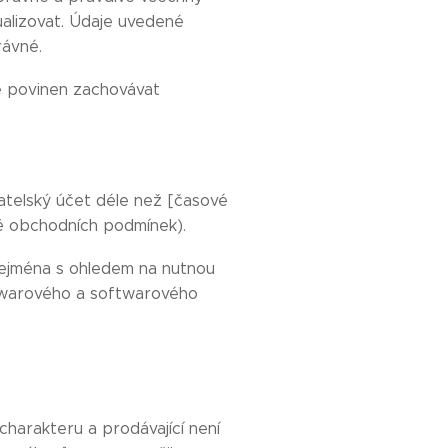
tualizovat. Údaje uvedené
rávné.
je povinen zachovávat
ivatelský účet déle než [časové
ně obchodních podmínek).
 zejména s ohledem na nutnou
dwarového a softwarového
harakteru a prodávající není