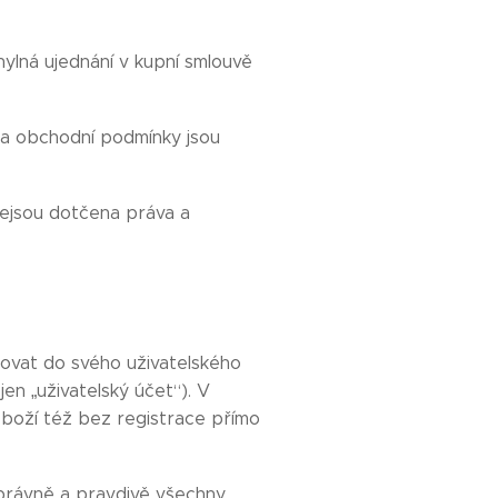
ylná ujednání v kupní smlouvě
 a obchodní podmínky jsou
nejsou dotčena práva a
ovat do svého uživatelského
en „uživatelský účet“). V
boží též bez registrace přímo
správně a pravdivě všechny