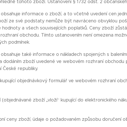
ohledně tohoto zboží. Ustanovení § 1732 odst. 2 občanskéh
bsahuje informace o zboží, a to včetně uvedení cen jedno
 zboží ze své podstaty nemůže být navráceno obvyklou poš
hodnoty a všech souvisejících poplatků. Ceny zboží zůstáv
ozhraní obchodu. Tímto ustanovením není omezena možnos
ných podmínek.
bsahuje také informace o nákladech spojených s balením 
 a dodáním zboží uvedené ve webovém rozhraní obchodu pl
 České republiky.
í kupující objednávkový formulář ve webovém rozhraní ob
(objednávané zboží „vloží“ kupující do elektronického ná
ní ceny zboží, údaje o požadovaném způsobu doručení o