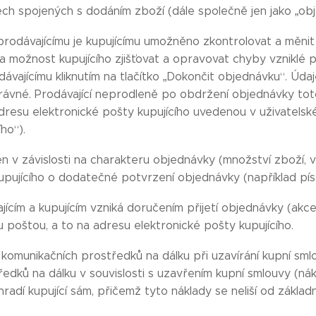
ch spojených s dodáním zboží (dále společně jen jako „obj
rodávajícímu je kupujícímu umožněno zkontrolovat a měnit
m na možnost kupujícího zjišťovat a opravovat chyby vzniklé 
ávajícímu kliknutím na tlačítko „Dokončit objednávku“. Úd
ávné. Prodávající neprodleně po obdržení objednávky tot
dresu elektronické pošty kupujícího uvedenou v uživatelsk
ho“).
ěn v závislosti na charakteru objednávky (množství zboží,
pujícího o dodatečné potvrzení objednávky (například píse
ícím a kupujícím vzniká doručením přijetí objednávky (akcep
u poštou, a to na adresu elektronické pošty kupujícího.
m komunikačních prostředků na dálku při uzavírání kupní sml
ředků na dálku v souvislosti s uzavřením kupní smlouvy (nák
hradí kupující sám, přičemž tyto náklady se neliší od základn