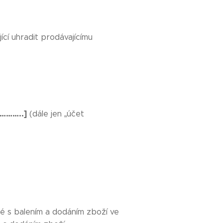
cí uhradit prodávajícímu
[………..]
(dále jen „účet
né s balením a dodáním zboží ve