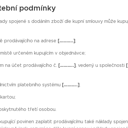
atební podmínky
ady spojené s dodáním zboží dle kupní smlouvy může kupují
[………..]
ě prodávajícího na adrese
;
v místě určeném kupujícím v objednávce;
[………..]
 na účet prodávajícího č.
, vedený u společnosti
[………..]
nictvím platebního systému
;
kartou;
oskytnutého třetí osobou.
kupující povinen zaplatit prodávajícímu také náklady spoje