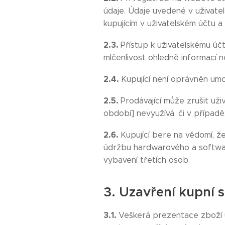
údaje. Údaje uvedené v uživatel
kupujícím v uživatelském účtu a
2.3.
Přístup k uživatelskému úč
mlčenlivost ohledně informací n
2.4.
Kupující není oprávněn umo
2.5.
Prodávající může zrušit uži
období] nevyužívá, či v případě
2.6.
Kupující bere na vědomí, ž
údržbu hardwarového a softwa
vybavení třetích osob.
3. Uzavření kupní 
3.1.
Veškerá prezentace zboží u