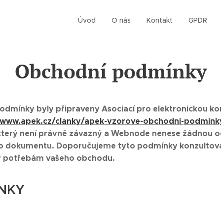
Úvod
O nás
Kontakt
GPDR
Obchodní podmínky
dmínky byly připraveny Asociací pro elektronickou ko
//www.apek.cz/clanky/apek-vzorove-obchodni-podminky
který není právně závazný a Webnode nenese žádnou 
 dokumentu. Doporučujeme tyto podmínky konzultova
ly potřebám vašeho obchodu.
NKY