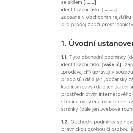
[…….]
se sídlem
[………]
identifikační číslo:
zapsané v obchodním rejstřík
pro prodej zboží prostřednict
1. Úvodní ustanove
1.1.
Tyto obchodní podmínky (dá
[vaše ič]
identifikační číslo:
, za
„prodávající“) upravují v soulad
předpisů (dále jen „občanský zá
kupní smlouvy (dále jen „kupní s
prostřednictvím internetového
stránce umístěné na interneto
stránky (dále jen „webové rozh
1.2.
Obchodní podmínky se nevzta
právnickou osobou či osobou, j