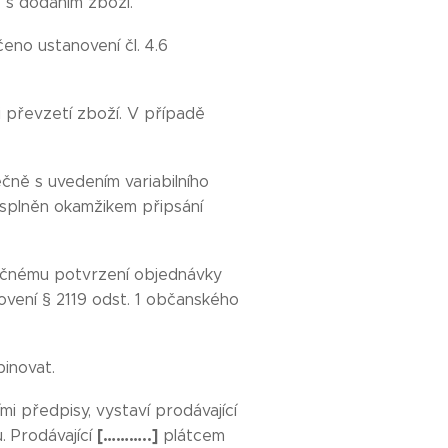
é s dodáním zboží.
eno ustanovení čl. 4.6
i převzetí zboží. V případě
čně s uvedením variabilního
 splněn okamžikem připsání
tečnému potvrzení objednávky
novení § 2119 odst. 1 občanského
inovat.
i předpisy, vystaví prodávající
[………..]
. Prodávající
plátcem