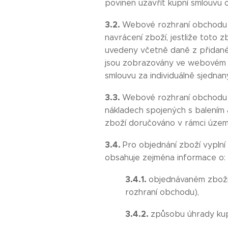
povinen uzavřít kupní smlouvu 
3.2.
Webové rozhraní obchodu o
navrácení zboží, jestliže toto
uvedeny včetně daně z přidané 
jsou zobrazovány ve webovém r
smlouvu za individuálně sjedna
3.3.
Webové rozhraní obchodu o
nákladech spojených s balením
zboží doručováno v rámci území
3.4.
Pro objednání zboží vypln
obsahuje zejména informace o:
3.4.1.
objednávaném zboží 
rozhraní obchodu),
3.4.2.
způsobu úhrady kup