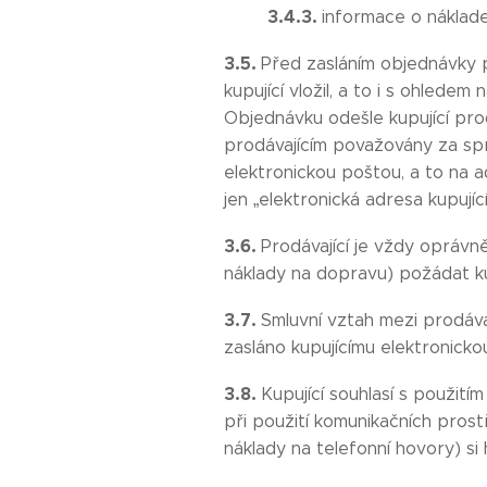
3.4.3.
informace o náklade
3.5.
Před zasláním objednávky p
kupující vložil, a to i s ohlede
Objednávku odešle kupující prod
prodávajícím považovány za spr
elektronickou poštou, a to na a
jen „elektronická adresa kupující
3.6.
Prodávající je vždy oprávn
náklady na dopravu) požádat ku
3.7.
Smluvní vztah mezi prodávaj
zasláno kupujícímu elektronicko
3.8.
Kupující souhlasí s použití
při použití komunikačních prost
náklady na telefonní hovory) si 