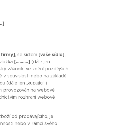
.]
 firmy]
[vaše sídlo]
, se sídlem
,
[……….]
 vložka
(dále jen
ský zákoník, ve znění pozdějších
é v souvislosti nebo na základě
u (dále jen „kupující“)
cím provozován na webové
ednictvím rozhraní webové
oží od prodávajícího, je
innosti nebo v rámci svého