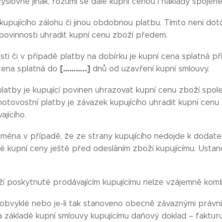
výslovně jinak, rozumí se dále kupní cenou i náklady spojen
kupujícího zálohu či jinou obdobnou platbu. Tímto není dotč
ovinnosti uhradit kupní cenu zboží předem.
ti či v případě platby na dobírku je kupní cena splatná př
[………..]
cena splatná do
dnů od uzavření kupní smlouvy.
atby je kupující povinen uhrazovat kupní cenu zboží spole
otovostní platby je závazek kupujícího uhradit kupní cenu
jícího.
ejména v případě, že ze strany kupujícího nedojde k doda
elé kupní ceny ještě před odesláním zboží kupujícímu. Usta
í poskytnuté prodávajícím kupujícímu nelze vzájemně komb
 obvyklé nebo je-li tak stanoveno obecně závaznými právním
základě kupní smlouvy kupujícímu daňový doklad – fakturu