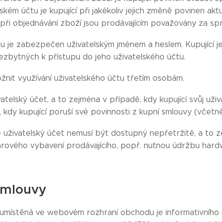
ském účtu je kupující při jakékoliv jejich změně povinen ak
 při objednávání zboží jsou prodávajícím považovány za sp
tu je zabezpečen uživatelským jménem a heslem. Kupující 
ezbytných k přístupu do jeho uživatelského účtu.
žnit využívání uživatelského účtu třetím osobám.
vatelský účet, a to zejména v případě, kdy kupující svůj už
, kdy kupující poruší své povinnosti z kupní smlouvy (včet
e uživatelský účet nemusí být dostupný nepřetržitě, a to
rového vybavení prodávajícího, popř. nutnou údržbu har
smlouvy
místěná ve webovém rozhraní obchodu je informativního c