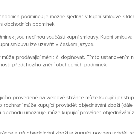
hodních podmínek je možné sjednat v kupní smlouvě. Odch
mi obchodních podmínek.
ínek jsou nedílnou součástí kupní smlouvy. Kupní smlouva
pní smlouvu lze uzavřít v českém jazyce.
může prodávající měnit či doplňovat. Tímto ustanovením 
nnosti předchozího znění obchodních podmínek.
jícího provedené na webové stránce může kupující přistup
o rozhraní může kupující provádět objednávání zboží (dále j
í obchodu umožňuje, může kupující provádět objednávání z
tránce a při objednávání zboží je kupující povinen uvádět 