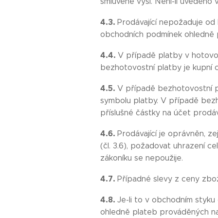
smluvené výši. Není-li uvedeno 
4.3.
Prodávající nepožaduje od 
obchodních podmínek ohledně p
4.4.
V případě platby v hotovos
bezhotovostní platby je kupní 
4.5.
V případě bezhotovostní pl
symbolu platby. V případě bezh
příslušné částky na účet prodáva
4.6.
Prodávající je oprávněn, z
(čl. 3.6), požadovat uhrazení c
zákoníku se nepoužije.
4.7.
Případné slevy z ceny zbož
4.8.
Je-li to v obchodním styku
ohledně plateb prováděných na 