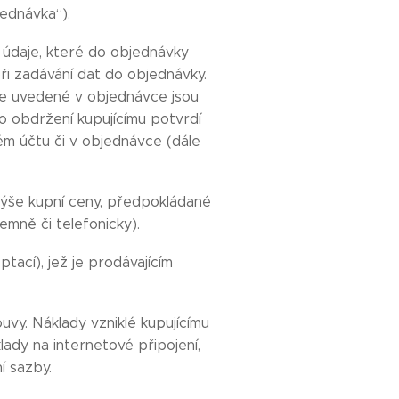
ednávka“).
 údaje, které do objednávky
při zadávání dat do objednávky.
aje uvedené v objednávce jsou
o obdržení kupujícímu potvrdí
ém účtu či v objednávce (dále
 výše kupní ceny, předpokládané
mně či telefonicky).
tací), jež je prodávajícím
ouvy. Náklady vzniklé kupujícímu
lady na internetové připojení,
í sazby.