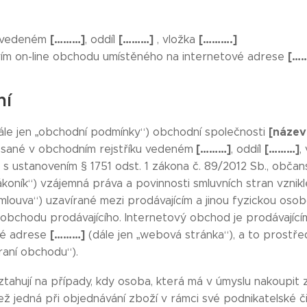
[………]
[………]
[……….]
u vedeném
, oddíl
, vložka
[……
vím on-line obchodu umístěného na internetové adrese
ní
[název
le jen „obchodní podmínky“) obchodní společnosti
[………]
[………]
psané v obchodním rejstříku vedeném
, oddíl
,
u s ustanovením § 1751 odst. 1 zákona č. 89/2012 Sb., občan
koník“) vzájemná práva a povinnosti smluvních stran vznikl
mlouva“) uzavírané mezi prodávajícím a jinou fyzickou osobo
 obchodu prodávajícího. Internetový obchod je prodávají
[………]
vé adrese
(dále jen „webová stránka“), a to prostř
raní obchodu“).
hují na případy, kdy osoba, která má v úmyslu nakoupit zb
ež jedná při objednávání zboží v rámci své podnikatelské č