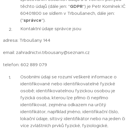
těchto údajů (dále jen: "
GDPR
") je Petr Komínek IČ
60401800 se sídlem v Trboušanech, dále jen:
("
správce
").
Kontaktní údaje správce jsou
adresa: Trboušany 144
email: zahradnictvi.trbousany@seznam.cz
telefon: 602 889 079
Osobními údaji se rozumí veškeré informace o
identifikované nebo identifikovatelné fyzické
osobě; identifikovatelnou fyzickou osobou je
fyzická osoba, kterou lze přímo či nepřímo
identifikovat, zejména odkazem na určitý
identifikátor, například jméno, identifikační číslo,
lokační údaje, síťový identifikátor nebo na jeden či
více zvláštních prvků fyzické, fyziologické,