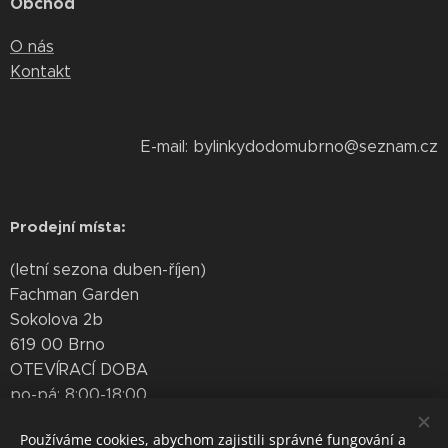
Obchod
O nás
Kontakt
E-mail: bylinkydodomubrno@seznam.cz
Prodejní místa:
(letní sezona duben-říjen)
Fachman Garden
Sokolova 2b
619 00 Brno
OTEVÍRACÍ DOBA
po-pá: 8:00-18:00
so: 8:00-13:00
Používáme cookies, abychom zajistili správné fungování a
Zelný trh - stánek Bylinky do domu